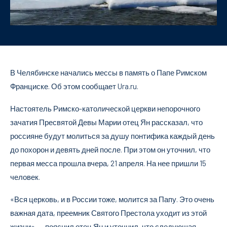
В Челябинске начались мессы в память о Папе Римском
Франциске. Об этом сообщает Ura.ru.
Настоятель Римско-католической церкви непорочного
зачатия Пресвятой Девы Марии отец Ян рассказал, что
россияне будут молиться за душу понтифика каждый день
до похорон и девять дней после. При этом он уточнил, что
первая месса прошла вчера, 21 апреля. На нее пришли 15
человек.
«Вся церковь, и в России тоже, молится за Папу. Это очень
важная дата, преемник Святого Престола уходит из этой
жизни», — пояснил отец Ян и уточнил, что следующая