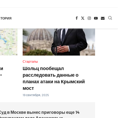
СТОРИЯ
Стартапы
ти
Шольц пообещал
-
расследовать данные о
планах атаки на Крымский
мост
19 сентября, 2025
Суд в Москве вынес приговоры еще 14
фигурантам дела Арашуковых