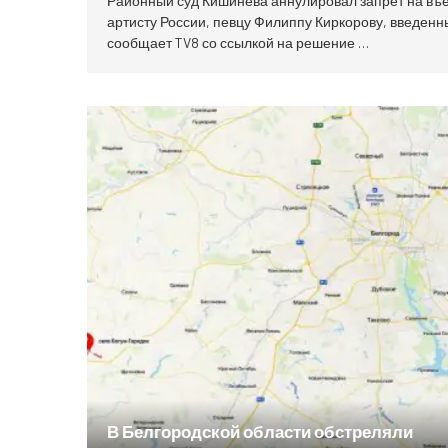
Районный суд Кишинева аннулировал запрет на въ
артисту России, певцу Филиппу Киркорову, введенны
сообщает TV8 со ссылкой на решение …
В Белгородской области обстреляли