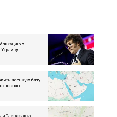
убликацию о
 Украину
роить военную базу
рекрестке»
вая Таволжанка