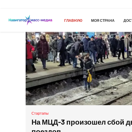
Latest Update
EDITOR'S PICKS
ГЛАВНУЮ
МОЯ СТРАНА
ДОС
Стартапы
На МЦД-3 произошел сбой 
поездов