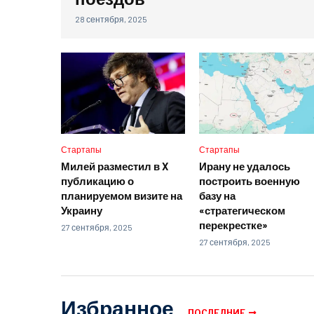
28 сентября, 2025
Стартапы
Стартапы
Милей разместил в X
Ирану не удалось
публикацию о
построить военную
планируемом визите на
базу на
Украину
«стратегическом
перекрестке»
27 сентября, 2025
27 сентября, 2025
Избранное
ПОСЛЕДНИЕ