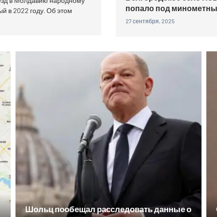
езд в Молдавию народному
попало под минометны
й в 2022 году. Об этом
27 сентября, 2025
Шольц пообещал расследовать данные о