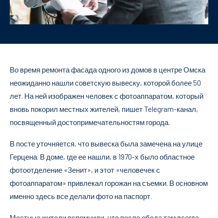
Во время ремонта фасада одного из домов в центре Омска
неожиданно нашли советскую вывеску, которой более 50
лет. На ней изображен человек с фотоаппаратом, который
вновь покорил местных жителей, пишет Telegram-канал,
посвященный достопримечательностям города.
В посте уточняется, что вывеска была замечена на улице
Герцена. В доме, где ее нашли, в 1970-х было областное
фотоотделение «Зенит», и этот «человечек с
фотоаппаратом» привлекал горожан на съемки. В основном
именно здесь все делали фото на паспорт.
Местные жители вспомнили, что после обеда там всегда