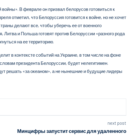
 войны». В феврале он призвал белорусов готовиться к
реля отметил, что Белоруссия готовится к войне, но не хочет
страны делают все, чтобы уберечь ее от военного
я, Литва и Польша готовят против Белоруссии «разного рода
гнуться на ее территорию.
елит в контексте событий на Украине, в том числе на фоне
 словам президента Белоруссии, будет нелегитимен.
дут решать «за океаном», а не нынешние и будущие лидеры
next post
Минцифры запустит сервис для удаленного