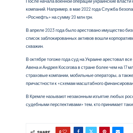
После начала военной операции украинские власти
компаний. Например, в мае 2022 года Служба безоп
«Роснефть» на сумму 20 млн грн.
В апреле 2023 года было арестовано имущество бизн
список заблокированных активов вошли корпоративн
скважин.
В октябре тогоже года суд на Украине арестовал в
Авена и Андрея Косогова в стране более чем на 17 
страховые компании, мобильные операторы, а такж
причастности к «схемам масштабного финансирован
В Кремле называют незаконным изъятие любых росс
судебными перспективами» тем, кто принимает такие 
0
SHARE