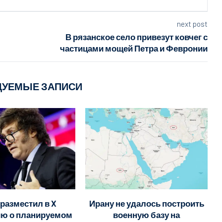
next post
В рязанское село привезут ковчег с
частицами мощей Петра и Февронии
ДУЕМЫЕ ЗАПИСИ
разместил в X
Ирану не удалось построить
ю о планируемом
военную базу на