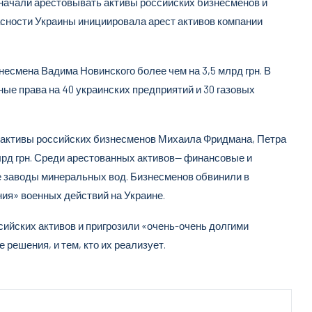
 начали арестовывать активы российских бизнесменов и
асности Украины инициировала арест активов компании
есмена Вадима Новинского более чем на 3,5 млрд грн. В
ые права на 40 украинских предприятий и 30 газовых
се активы российских бизнесменов Михаила Фридмана, Петра
млрд грн. Среди арестованных активов— финансовые и
е заводы минеральных вод. Бизнесменов обвинили в
ия» военных действий на Украине.
ийских активов и пригрозили «очень-очень долгими
решения, и тем, кто их реализует.