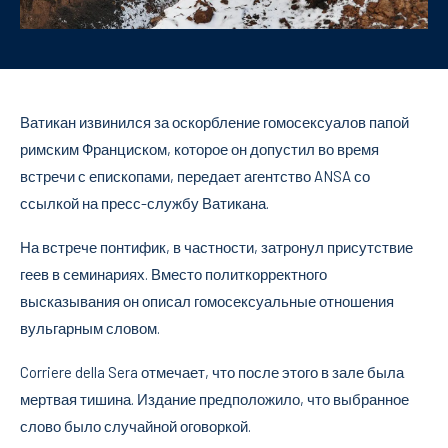
Ватикан извинился за оскорбление гомосексуалов папой
римским Франциском, которое он допустил во время
встречи с епископами, передает агентство ANSA со
ссылкой на пресс-службу Ватикана.
На встрече понтифик, в частности, затронул присутствие
геев в семинариях. Вместо политкорректного
высказывания он описал гомосексуальные отношения
вульгарным словом.
Corriere della Sera отмечает, что после этого в зале была
мертвая тишина. Издание предположило, что выбранное
слово было случайной оговоркой.