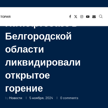
СТАРТАПЫ
СТОРИЯ
На нефтебазе в
Белгородской
области
ликвидировали
открытое
горение
by
Новости
5 ноября, 2024
0 comments