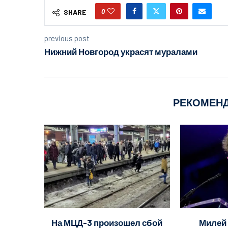
0
SHARE
previous post
Нижний Новгород украсят муралами
РЕКОМЕН
На МЦД-3 произошел сбой
Милей 