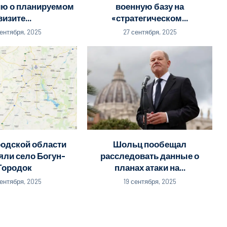
ю о планируемом
военную базу на
визите...
«стратегическом...
сентября, 2025
27 сентября, 2025
родской области
Шольц пообещал
яли село Богун-
расследовать данные о
Городок
планах атаки на...
сентября, 2025
19 сентября, 2025