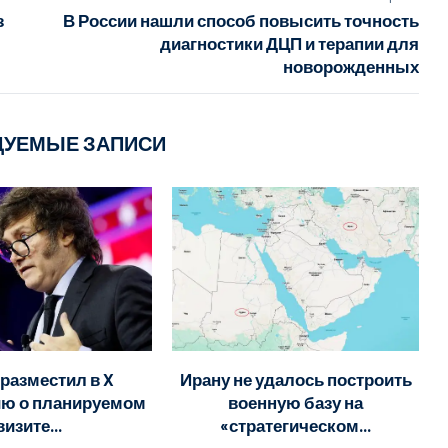
з
В России нашли способ повысить точность
диагностики ДЦП и терапии для
новорожденных
ДУЕМЫЕ ЗАПИСИ
разместил в X
Ирану не удалось построить
ю о планируемом
военную базу на
визите...
«стратегическом...